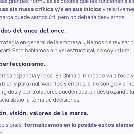
sas grandes fórmulas es posible que les funcionen a el
s sin masa crítica y/o en sus inicios
y relativame
marca puede sernos útil pero no debería desviarnos.
dos del once del once.
trategia en general de la empresa. ¿Hemos de revisar
r? Pero hablamos a nivel estructural, no coyuntural.
perfeccionismo.
resa española y lo sé. En China el mercado va a toda 
 bien y para mal. Aciertos y errores, si no son gravís
ígidos y controladores pueden acabar destrozando la
acia abajo la toma de decisiones.
, visión, valores de la marca.
ecisiones,
formalicemos en lo posible estos eleme
d.