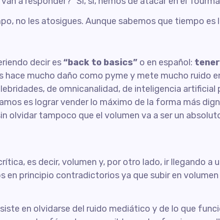
 van a responder? “Sí, sí, hemos de atacar en el Tourmale
iempo, no les atosigues. Aunque sabemos que tiempo es
eriendo decir es
“back to basics”
o en español:
tener 
os hace mucho daño como pyme y mete mucho ruido en el
elebridades, de omnicanalidad, de inteligencia artificial
tamos es lograr vender lo máximo de la forma más di
 sin olvidar tampoco que el volumen va a ser un absolu
tica, es decir, volumen y, por otro lado, ir llegando a u
s en principio contradictorios ya que subir en volumen
siste en olvidarse del ruido mediático y de lo que funci