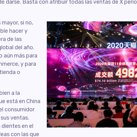
de darse. Basta con atribuir todas las ventas de X per
 mayor, si no,
ble hacer y
ra de las
lobal del año.
do aún más para
ommerce, y para
etienda o
ien a la
e está en China
 el consumidor
 sus ventas.
dientes en el
deas con las que