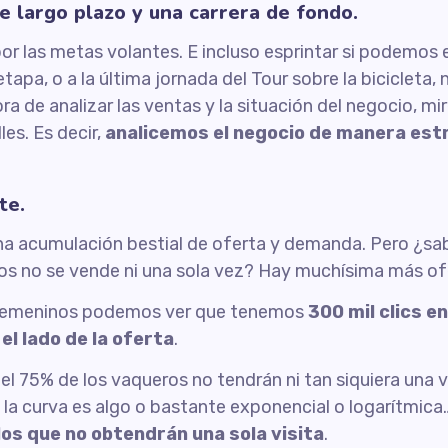
 largo plazo y una carrera de fondo.
or las metas volantes. E incluso esprintar si podemos
pa, o a la última jornada del Tour sobre la bicicleta,
hora de analizar las ventas y la situación del negocio, 
les. Es decir,
analicemos el negocio de manera est
te.
na acumulación bestial de oferta y demanda. Pero ¿s
llos no se vende ni una sola vez? Hay muchísima más 
 femeninos podemos ver que tenemos
300 mil clics en
el lado de la oferta
.
l 75% de los vaqueros no tendrán ni tan siquiera una vi
 curva es algo o bastante exponencial o logarítmica…
los que no obtendrán una sola visita
.