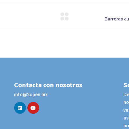
Contacta con nosotros
S
info@2open.biz
De
no
va
as
pr