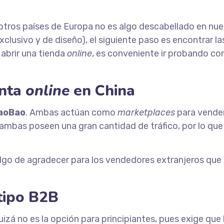
tros países de Europa no es algo descabellado en nue
clusivo y de diseño), el siguiente paso es encontrar l
 abrir una tienda
online
, es conveniente ir probando con
enta
online
en China
aoBao
. Ambas actúan como
marketplaces
para vender
 ambas poseen una gran cantidad de tráfico, por lo que
algo de agradecer para los vendedores extranjeros qu
 tipo B2B
izá no es la opción para principiantes, pues exige que