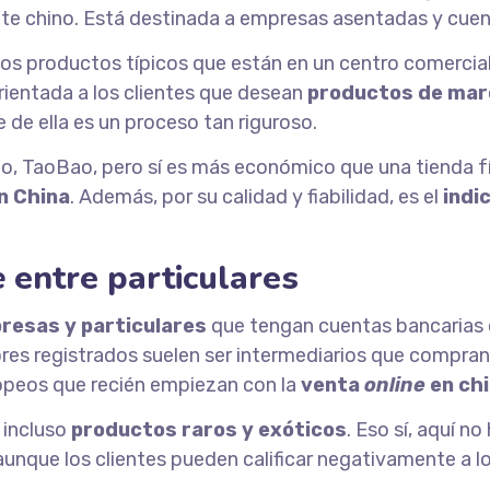
ente chino. Está destinada a empresas asentadas y cue
s productos típicos que están en un centro comercial 
rientada a los clientes que desean
productos de mar
e de ella es un proceso tan riguroso.
o, TaoBao, pero sí es más económico que una tienda f
n China
. Además, por su calidad y fiabilidad, es el
indi
e
entre particulares
resas y particulares
que tengan cuentas bancarias c
es registrados suelen ser intermediarios que compran 
opeos que recién empiezan con la
venta
online
en ch
 incluso
productos raros y exóticos
. Eso sí, aquí n
 aunque los clientes pueden calificar negativamente a 