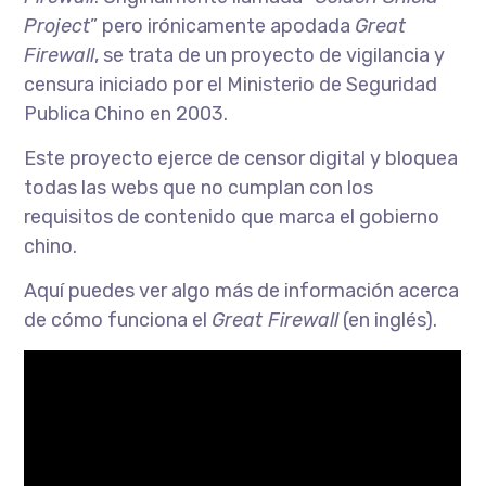
Project
” pero irónicamente apodada
Great
Firewall
, se trata de un proyecto de vigilancia y
censura iniciado por el Ministerio de Seguridad
Publica Chino en 2003.
Este proyecto ejerce de censor digital y bloquea
todas las webs que no cumplan con los
requisitos de contenido que marca el gobierno
chino.
Aquí puedes ver algo más de información acerca
de cómo funciona el
Great Firewall
(en inglés).