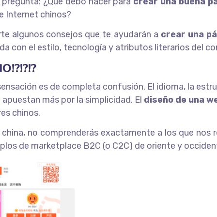
na pregunta: ¿Qué debo hacer para
crear una buena p
e Internet chinos?
arte algunos consejos que te ayudarán a
crear una pá
da con el estilo, tecnología y atributos literarios del c
!?!?!?
ensación es de completa confusión. El idioma, la estru
a apuestan más por la simplicidad. El
diseño de una w
res chinos.
 china, no comprenderás exactamente a los que nos r
plos de marketplace B2C (o C2C) de oriente y occiden