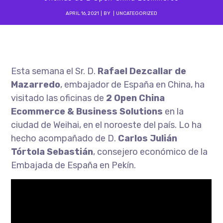
APRIL 16, 2021
BY
UNCATEGORIZED
Esta semana el Sr. D.
Rafael Dezcallar de
Mazarredo
, embajador de España en China, ha
visitado las oficinas de
2 Open China
Ecommerce & Business Solutions
en la
ciudad de Weihai, en el noroeste del país. Lo ha
hecho acompañado de D.
Carlos Julián
Tórtola Sebastián
, consejero económico de la
Embajada de España en Pekín.